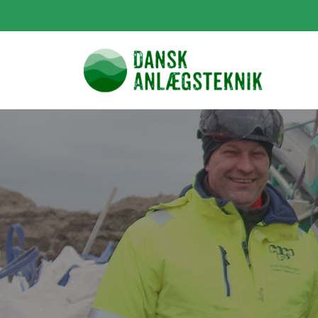
Gå
til
hovedindhold