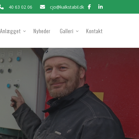
40 63 02 06
cjo@kalkstabil.dk
Anlægget
Nyheder
Galleri
Kontakt