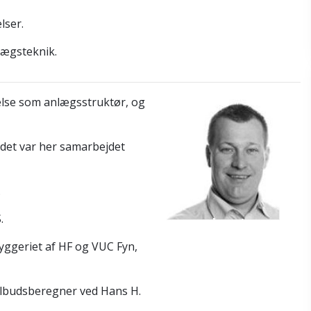
lser.
nlægsteknik.
else som anlægsstruktør, og
 det var her samarbejdet
.
.
byggeriet af HF og VUC Fyn,
ilbudsberegner ved Hans H.